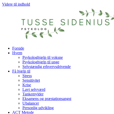
Videre til indhold
Forside
Hvem
Psykologhjælp til voksne
Psykologhjælp til unge
Selvstændig erhvervsdrivende
Få hjælp til
Stress
Sensitivitet
Krise
Lavt selvværd
Tankemylder
Eksamens og præstationsangst
Ubalancer
Personlig udvikling
ACT Metode