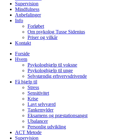
Supervision
Mindfulness
Anbefalinger
Info
Forløbet
Om psykolog Tusse Sidenius
Priser og vilkår
Kontakt
Forside
Hvem
Psykologhjælp til voksne
Psykologhjælp til unge
Selvstændig erhvervsdrivende
Få hjælp til
Stress
Sensitivitet
Krise
Lavt selvværd
Tankemylder
Eksamens og præstationsangst
Ubalancer
Personlig udvikling
ACT Metode
Supervision