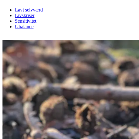
Lavt selvværd
Livskriser
Sensitivitet
Ubalance