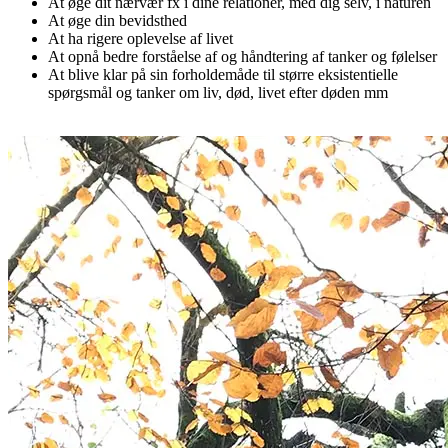
At øge dit nærvær fx i dine relationer, med dig selv, i naturen
At øge din bevidsthed
At ha rigere oplevelse af livet
At opnå bedre forståelse af og håndtering af tanker og følelser
At blive klar på sin forholdemåde til større eksistentielle
spørgsmål og tanker om liv, død, livet efter døden mm