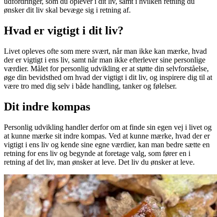
udfordringer, som du oplever i dit liv, samt i hvilken retning du
ønsker dit liv skal bevæge sig i retning af.
Hvad er vigtigt i dit liv?
Livet opleves ofte som mere svært, når man ikke kan mærke, hvad
der er vigtigt i ens liv, samt når man ikke efterlever sine personlige
værdier. Målet for personlig udvikling er at støtte din selvforståelse,
øge din bevidsthed om hvad der vigtigt i dit liv, og inspirere dig til at
være tro med dig selv i både handling, tanker og følelser.
Dit indre kompas
Personlig udvikling handler derfor om at finde sin egen vej i livet og
at kunne mærke sit indre kompas. Ved at kunne mærke, hvad der er
vigtigt i ens liv og kende sine egne værdier, kan man bedre sætte en
retning for ens liv og begynde at foretage valg, som fører en i
retning af det liv, man ønsker at leve. Det liv du ønsker at leve.