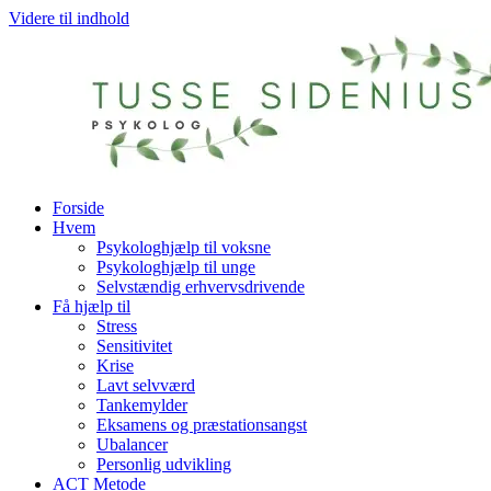
Videre til indhold
Forside
Hvem
Psykologhjælp til voksne
Psykologhjælp til unge
Selvstændig erhvervsdrivende
Få hjælp til
Stress
Sensitivitet
Krise
Lavt selvværd
Tankemylder
Eksamens og præstationsangst
Ubalancer
Personlig udvikling
ACT Metode