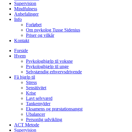
Supervision
Mindfulness
Anbefalinger
Info
Forløbet
Om psykolog Tusse Sidenius
Priser og vilkår
Kontakt
Forside
Hvem
Psykologhjælp til voksne
Psykologhjælp til unge
Selvstændig erhvervsdrivende
Få hjælp til
Stress
Sensitivitet
Krise
Lavt selvværd
Tankemylder
Eksamens og præstationsangst
Ubalancer
Personlig udvikling
ACT Metode
Supervision